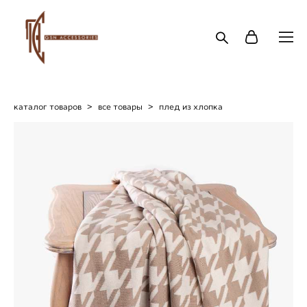
каталог товаров
>
все товары
>
плед из хлопка