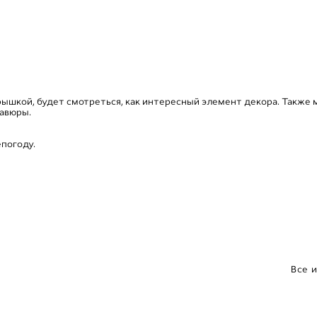
крышкой, будет смотреться, как интересный элемент декора. Также 
равюры.
епогоду.
Все 