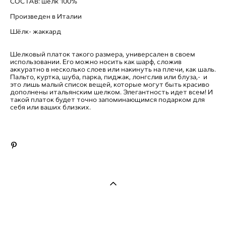
СОСТАВ: шелк 100%
Произведен в Италии
Шёлк- жаккард
Шелковый платок такого размера, универсален в своем
использовании. Его можно носить как шарф, сложив
аккуратно в несколько слоев или накинуть на плечи, как шаль.
Пальто, куртка, шуба, парка, пиджак, лонгслив или блуза,- и
это лишь малый список вещей, которые могут быть красиво
дополнены итальянским шелком. Элегантность идет всем! И
такой платок будет точно запоминающимся подарком для
себя или ваших близких.