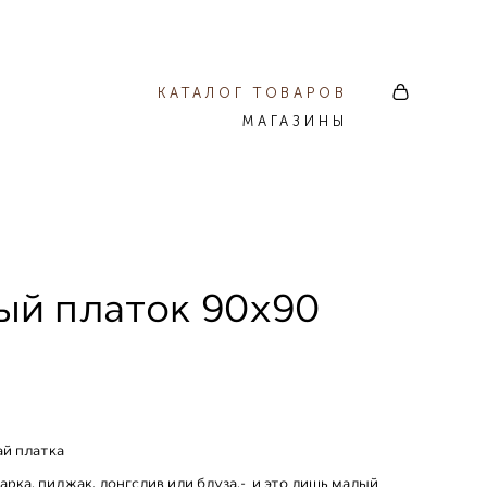
КАТАЛОГ ТОВАРОВ
МАГАЗИНЫ
й платок 90х90
ай платка
парка, пиджак, лонгслив или блуза,- и это лишь малый