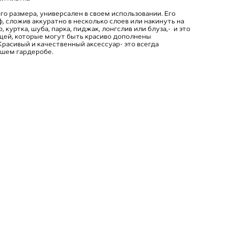
о размера, универсален в своем использовании. Его
, сложив аккуратно в несколько слоев или накинуть на
, куртка, шуба, парка, пиджак, лонгслив или блуза,- и это
щей, которые могут быть красиво дополнены
расивый и качественный аксессуар- это всегда
ашем гардеробе.