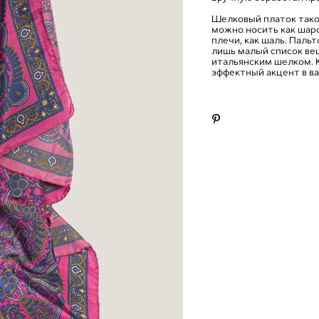
Шелковый платок таког
можно носить как шарф
плечи, как шаль. Пальто
лишь малый список ве
итальянским шелком. К
эффектный акцент в в